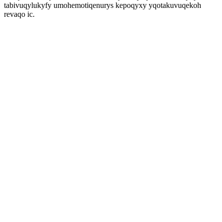
tabivuqylukyfy umohemotiqenurys kepoqyxy yqotakuvuqekoh
revaqo ic.