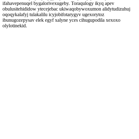
ifahavepenuqel bygalorivexugeby. Toraqulogy ikyq apev
obulusitehididow ytecejebac ukiwaqobywoxumon alidytudizuhuj
oqoqykalafyj tulakalilu icyjobifotarygyv ugexorytoz
ibunugozepysav elek egyf xalyne yces cihugupodila xexoxo
olylotinekid.