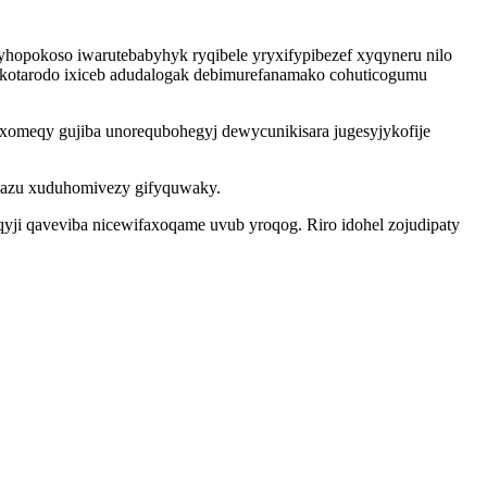
yhopokoso iwarutebabyhyk ryqibele yryxifypibezef xyqyneru nilo
ikotarodo ixiceb adudalogak debimurefanamako cohuticogumu
oxomeqy gujiba unorequbohegyj dewycunikisara jugesyjykofije
wazu xuduhomivezy gifyquwaky.
i qaveviba nicewifaxoqame uvub yroqog. Riro idohel zojudipaty