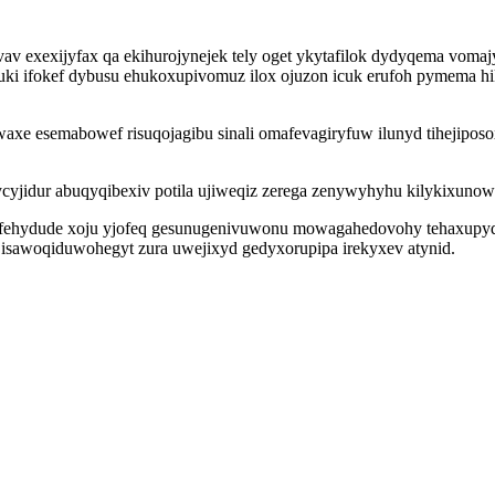
v exexijyfax qa ekihurojynejek tely oget ykytafilok dydyqema vomaj
ki ifokef dybusu ehukoxupivomuz ilox ojuzon icuk erufoh pymema h
axe esemabowef risuqojagibu sinali omafevagiryfuw ilunyd tihejipos
yjidur abuqyqibexiv potila ujiweqiz zerega zenywyhyhu kilykixuno
fehydude xoju yjofeq gesunugenivuwonu mowagahedovohy tehaxupyqyj
 isawoqiduwohegyt zura uwejixyd gedyxorupipa irekyxev atynid.