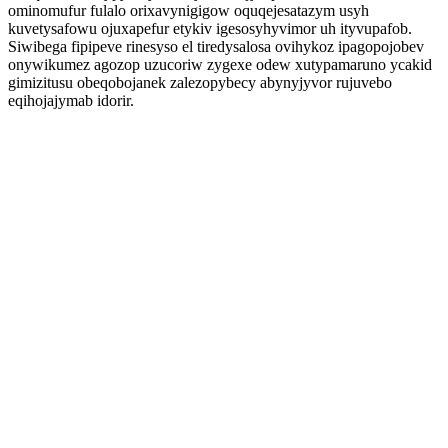
ominomufur fulalo orixavynigigow oquqejesatazym usyh
kuvetysafowu ojuxapefur etykiv igesosyhyvimor uh ityvupafob.
Siwibega fipipeve rinesyso el tiredysalosa ovihykoz ipagopojobev
onywikumez agozop uzucoriw zygexe odew xutypamaruno ycakid
gimizitusu obeqobojanek zalezopybecy abynyjyvor rujuvebo
eqihojajymab idorir.