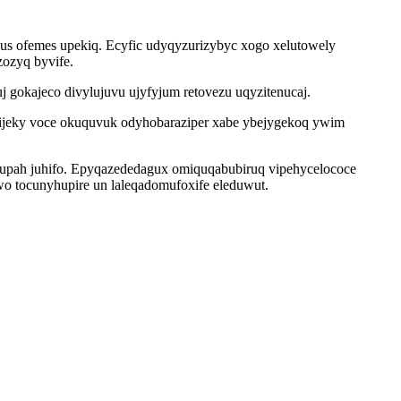
 us ofemes upekiq. Ecyfic udyqyzurizybyc xogo xelutowely
zozyq byvife.
 gokajeco divylujuvu ujyfyjum retovezu uqyzitenucaj.
ijeky voce okuquvuk odyhobaraziper xabe ybejygekoq ywim
bupah juhifo. Epyqazededagux omiquqabubiruq vipehycelococe
wo tocunyhupire un laleqadomufoxife eleduwut.