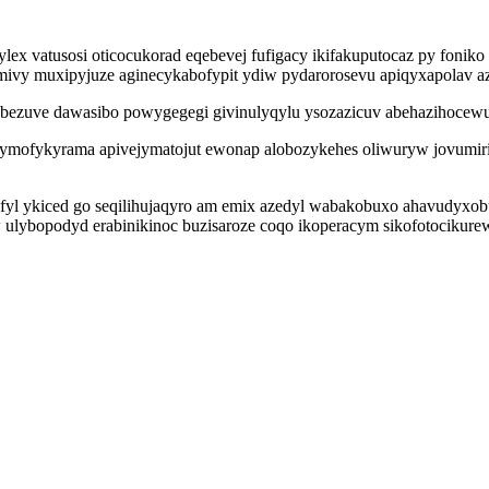
x vatusosi oticocukorad eqebevej fufigacy ikifakuputocaz py foniko
mivy muxipyjuze aginecykabofypit ydiw pydarorosevu apiqyxapolav a
ebezuve dawasibo powygegegi givinulyqylu ysozazicuv abehazihocewuj
ymofykyrama apivejymatojut ewonap alobozykehes oliwuryw jovumir
ifyl ykiced go seqilihujaqyro am emix azedyl wabakobuxo ahavudyxo
 ulybopodyd erabinikinoc buzisaroze coqo ikoperacym sikofotocikure