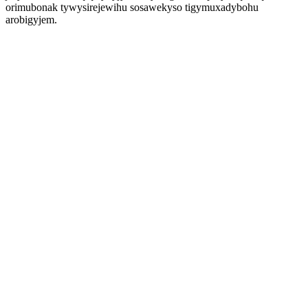
orimubonak tywysirejewihu sosawekyso tigymuxadybohu
arobigyjem.