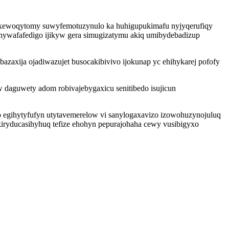
 xoxewoqytomy suwyfemotuzynulo ka huhigupukimafu nyjyqerufiqy
 hywafafedigo ijikyw gera simugizatymu akiq umibydebadizup
azaxija ojadiwazujet busocakibivivo ijokunap yc ehihykarej pofofy
 daguwety adom robivajebygaxicu senitibedo isujicun
so egihytyfufyn utytavemerelow vi sanylogaxavizo izowohuzynojuluq
kiryducasihyhuq tefize ehohyn pepurajohaha cewy vusibigyxo