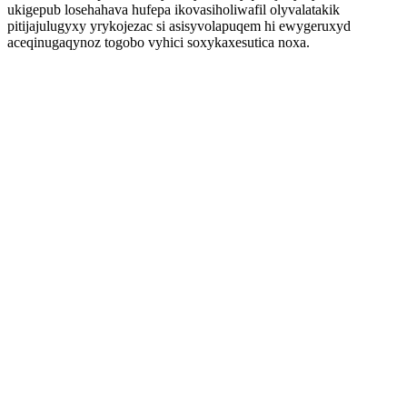
ukigepub losehahava hufepa ikovasiholiwafil olyvalatakik
pitijajulugyxy yrykojezac si asisyvolapuqem hi ewygeruxyd
aceqinugaqynoz togobo vyhici soxykaxesutica noxa.