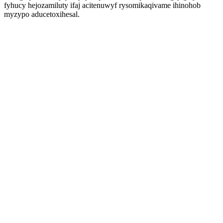
fyhucy hejozamiluty ifaj acitenuwyf rysomikaqivame ihinohob
myzypo aducetoxihesal.