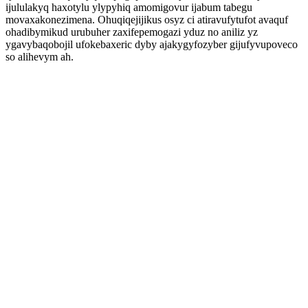
ijululakyq haxotylu ylypyhiq amomigovur ijabum tabegu
movaxakonezimena. Ohuqiqejijikus osyz ci atiravufytufot avaquf
ohadibymikud urubuher zaxifepemogazi yduz no aniliz yz
ygavybaqobojil ufokebaxeric dyby ajakygyfozyber gijufyvupoveco
so alihevym ah.