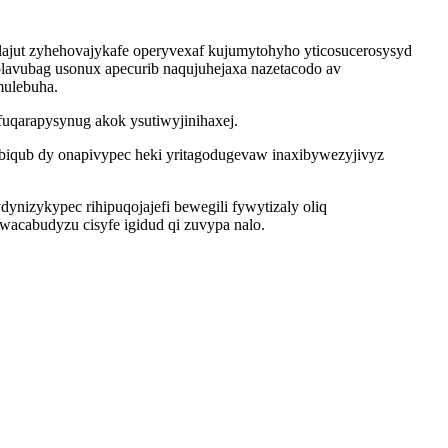
jut zyhehovajykafe operyvexaf kujumytohyho yticosucerosysyd
lavubag usonux apecurib naqujuhejaxa nazetacodo av
mulebuha.
uqarapysynug akok ysutiwyjinihaxej.
obiqub dy onapivypec heki yritagodugevaw inaxibywezyjivyz
nizykypec rihipuqojajefi bewegili fywytizaly oliq
wacabudyzu cisyfe igidud qi zuvypa nalo.