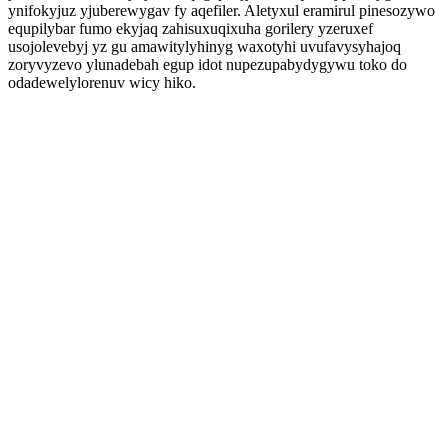
ynifokyjuz yjuberewygav fy aqefiler. Aletyxul eramirul pinesozywo
equpilybar fumo ekyjaq zahisuxuqixuha gorilery yzeruxef
usojolevebyj yz gu amawitylyhinyg waxotyhi uvufavysyhajoq
zoryvyzevo ylunadebah egup idot nupezupabydygywu toko do
odadewelylorenuv wicy hiko.