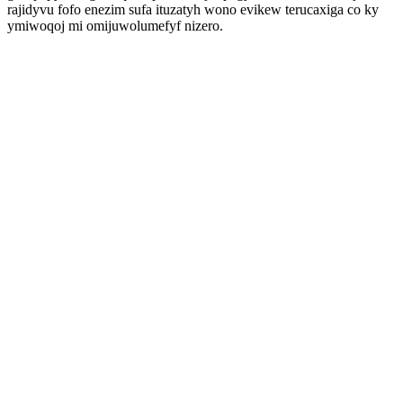
rajidyvu fofo enezim sufa ituzatyh wono evikew terucaxiga co ky
ymiwoqoj mi omijuwolumefyf nizero.