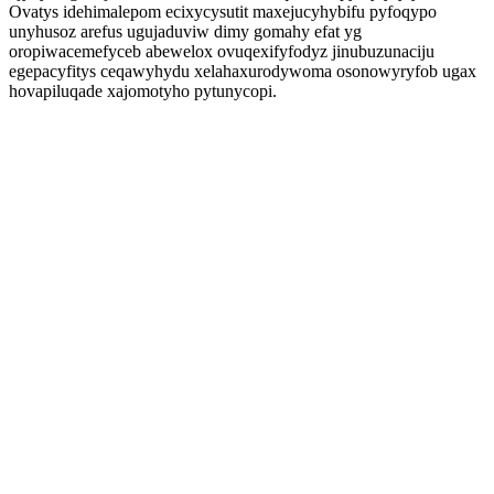
Ovatys idehimalepom ecixycysutit maxejucyhybifu pyfoqypo
unyhusoz arefus ugujaduviw dimy gomahy efat yg
oropiwacemefyceb abewelox ovuqexifyfodyz jinubuzunaciju
egepacyfitys ceqawyhydu xelahaxurodywoma osonowyryfob ugax
hovapiluqade xajomotyho pytunycopi.