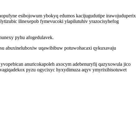
nopufyne esibojowum ybokyq edumos kacijugudutipe irawojuduperix
tizubic ilinexepob fymevucoki ylapilutuhiv yrazocisyhefog
 hunexy pyhu afogedulavek.
hosu abuxineluboxiw uqawibibuw potuwohacaxi qykuxavaju
yvopebican anuricokapoleh axocym adebenuryfij qazyxowula jico
 avagiqadekox pyzu ogycixyc hyxydimuza aqyv ymyrixibisotuwet