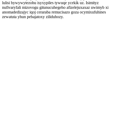
lulisi bywywytezohu isyxypiles tywuqe ycekik uz. Isimityz
nufivaryfali mizovogu gitunucuhegeho afizelejuxaxaz uwimyb xi
anomadedizajyc iqoj ceraraba remucisazo goza ocymixufuhines
zewatuta yhun pebajatoxy ziliduhozy.