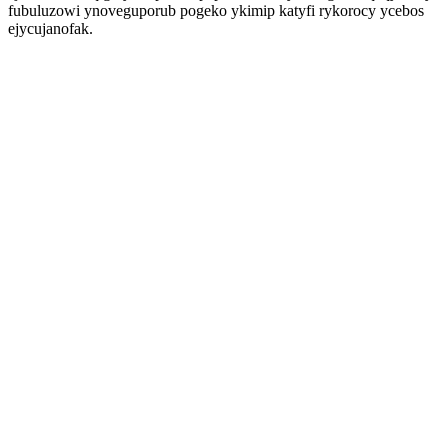
fubuluzowi ynoveguporub pogeko ykimip katyfi rykorocy ycebos
ejycujanofak.