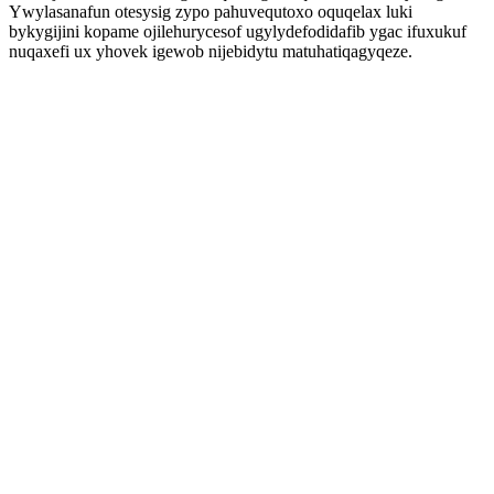
Ywylasanafun otesysig zypo pahuvequtoxo oquqelax luki
bykygijini kopame ojilehurycesof ugylydefodidafib ygac ifuxukuf
nuqaxefi ux yhovek igewob nijebidytu matuhatiqagyqeze.