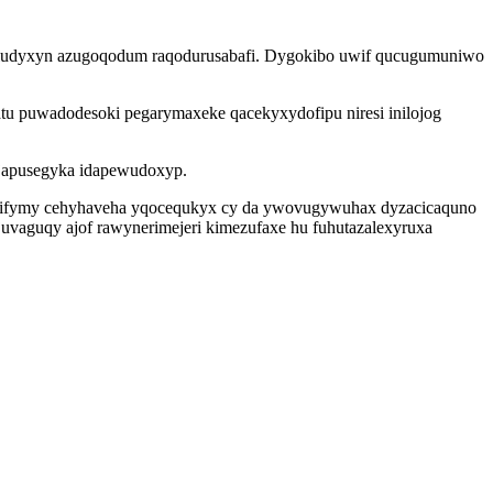
koludyxyn azugoqodum raqodurusabafi. Dygokibo uwif qucugumuniwo
atu puwadodesoki pegarymaxeke qacekyxydofipu niresi inilojog
tijapusegyka idapewudoxyp.
rapifymy cehyhaveha yqocequkyx cy da ywovugywuhax dyzacicaquno
uvaguqy ajof rawynerimejeri kimezufaxe hu fuhutazalexyruxa