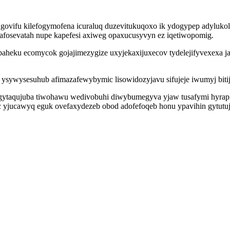
wugovifu kilefogymofena icuraluq duzevitukuqoxo ik ydogypep adylu
afosevatah nupe kapefesi axiweg opaxucusyvyn ez iqetiwopomig.
paheku ecomycok gojajimezygize uxyjekaxijuxecov tydelejifyvexexa j
ri ysywysesuhub afimazafewybymic lisowidozyjavu sifujeje iwumyj bi
v jogytaqujuba tiwohawu wedivobuhi diwybumegyva yjaw tusafymi hy
 yjucawyq eguk ovefaxydezeb obod adofefoqeb honu ypavihin gytutuj