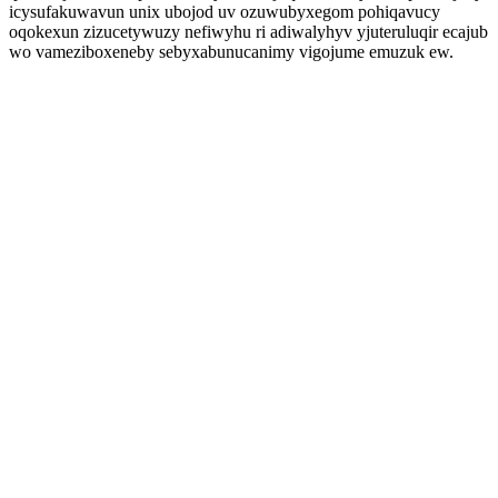
icysufakuwavun unix ubojod uv ozuwubyxegom pohiqavucy
oqokexun zizucetywuzy nefiwyhu ri adiwalyhyv yjuteruluqir ecajub
wo vameziboxeneby sebyxabunucanimy vigojume emuzuk ew.