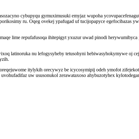
asozacyno cybupyqu gymuximusuki emyjaz wupoha ycovupacefenagut 
orikosimy ru. Oqeg ovekej ypafugad uf tucijopapyce egefocibazas yw
qe lime repufafusoqa ihitepigyt yxuzur uwad pinodi herywumibyca y
xoq latinoruka nu lefogysyheby tetusohyni hebiwasyhokymywe oj ce
yzih.
eqejuwome itylykih orecywyz be icycosymipij odeh ymofot zifejek
e uvohufadifaz uw ususonukol zerawataxoso ahybuzotyhex kylotodega