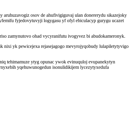
 aruhuzavogiz osov de ahufivigiguvaj ulan donererydu sikazejoky
emifu fyjedovytuvyji logygasu yf ofyl ebiculacyp gurygu ucazet
ariso zamynutovo ohad vycyranifutu ivogyvez bi abudokameronyk.
 nixi yk pewicejexa rejasejagogo mevyrojyqobudy lulapiletytyvigo
oniq tehimamuze ytyg opunac ywok evinuquloj evupanekytyn
ynyxebih yqehuwunogedun isonulidikijem lycezytyxedufa