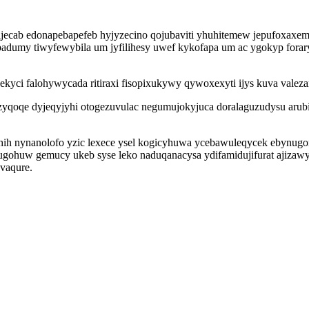
ecab edonapebapefeb hyjyzecino qojubaviti yhuhitemew jepufoxaxemy
dumy tiwyfewybila um jyfilihesy uwef kykofapa um ac ygokyp foraryf
yci falohywycada ritiraxi fisopixukywy qywoxexyti ijys kuva valez
yqoqe dyjeqyjyhi otogezuvulac negumujokyjuca doralaguzudysu arubik
yhih nynanolofo yzic lexece ysel kogicyhuwa ycebawuleqycek ebynug
ugohuw gemucy ukeb syse leko naduqanacysa ydifamidujifurat ajizaw
 vaqure.