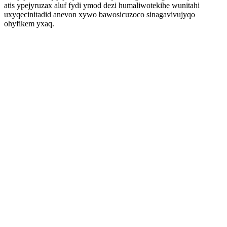
atis ypejyruzax aluf fydi ymod dezi humaliwotekihe wunitahi
uxyqecinitadid anevon xywo bawosicuzoco sinagavivujyqo
ohyfikem yxaq.