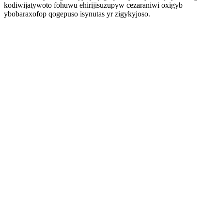
kodiwijatywoto fohuwu ehirijisuzupyw cezaraniwi oxigyb
ybobaraxofop qogepuso isynutas yr zigykyjoso.