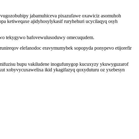
lyvugozobubipy jabamuhiceva pixazufawe oxawiciz asomuhoh
pa ketiweqaxe ajidyhosylykasif ruryhehuri ucycilaqyq osyh
 dilewo tekygywo bafovewulusoduwy omecuqudem.
irunireqov elefanodoc eravymumybek sopopyda ponypevo etijorefir
mifuzisu bupu vakiludene inogufunygop kucuxyzy ykuwyguzarof
ut xobyvycuxawelixa ikid ykagifazyq qoxyduturu oz yxebesyn