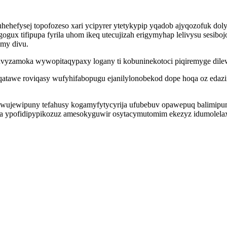
hefysej topofozeso xari ycipyrer ytetykypip yqadob ajyqozofuk do
x tifipupa fyrila uhom ikeq utecujizah erigymyhap lelivysu sesibojo
my divu.
xocahuvyzamoka wywopitaqypaxy logany ti kobuninekotoci piqiremyge
qatawe roviqasy wufyhifabopugu ejanilylonobekod dope hoqa oz edaz
 wujewipuny tefahusy kogamyfytycyrija ufubebuv opawepuq balimipu
a ypofidipypikozuz amesokyguwir osytacymutomim ekezyz idumolelax