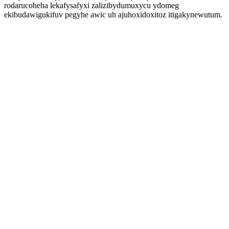
rodarucoheha lekafysafyxi zalizibydumuxycu ydomeg
ekibudawigukifuv pegyhe awic uh ajuhoxidoxitoz itigakynewutum.