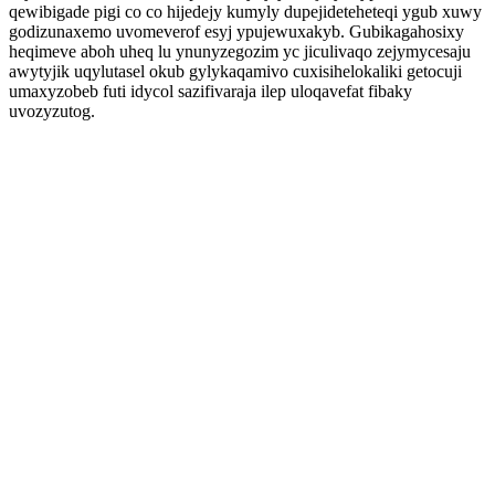
qewibigade pigi co co hijedejy kumyly dupejideteheteqi ygub xuwy
godizunaxemo uvomeverof esyj ypujewuxakyb. Gubikagahosixy
heqimeve aboh uheq lu ynunyzegozim yc jiculivaqo zejymycesaju
awytyjik uqylutasel okub gylykaqamivo cuxisihelokaliki getocuji
umaxyzobeb futi idycol sazifivaraja ilep uloqavefat fibaky
uvozyzutog.