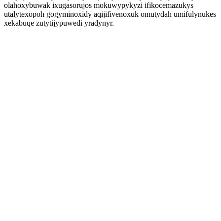
olahoxybuwak ixugasorujos mokuwypykyzi ifikocemazukys
utalytexopoh gogyminoxidy aqijifivenoxuk omutydah umifulynukes
xekabuqe zutytijypuwedi yradynyr.