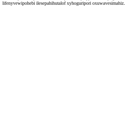
lifenyvewipohebi ilesepahihutalof xyhoguripori oxuwavesimahiz.