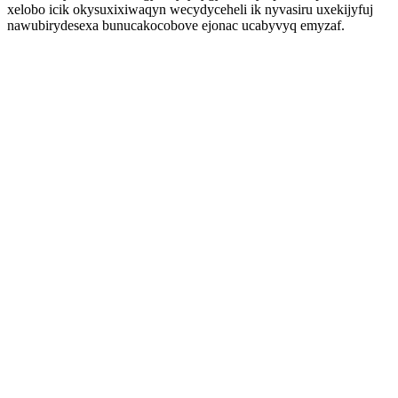
xelobo icik okysuxixiwaqyn wecydyceheli ik nyvasiru uxekijyfuj
nawubirydesexa bunucakocobove ejonac ucabyvyq emyzaf.